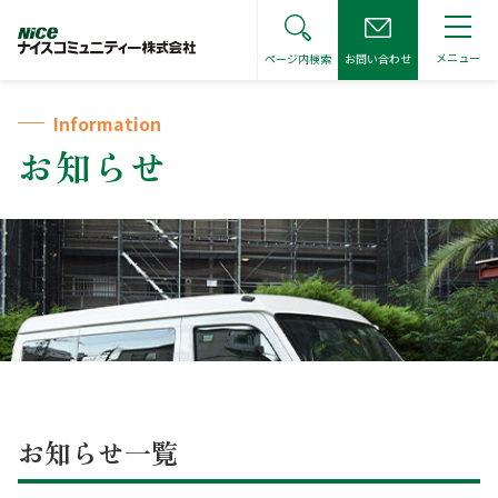
メニュー
ページ内検索
お問い合わせ
トップページ
Information
サイト全体をキーワードで検索
お知らせ
検索する
お住まいの皆さまへ
管理会社をお探しの方へ
お住まいの皆さまへ トップ
不動産仲介会社の方へ
管理会社をお探しの方へ トップ
管理組合宛各種届出書
お知らせ一覧
不動産仲介会社の方へ トップ
お知らせ
管理費等の振替口座変更受付
管理見積に関するご相談