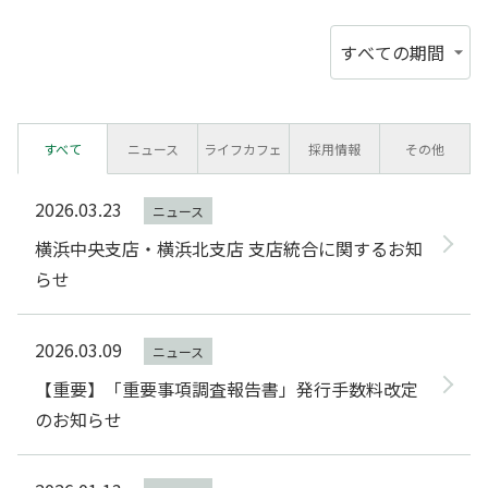
会社概要
保管場所使用承諾証明書発行
重要事項調査依頼受付
提供サービス
駐車場解約・駐輪場解約・
駐輪場ステッカー再発行受付
所有者変更手続き
採用情報
すべて
ニュース
ライフカフェ
採用情報
その他
ナイスオールライフサービス
よくある質問
個人情報保護方針
2026.03.23
ニュース
横浜中央支店・横浜北支店 支店統合に関するお知
お住まいの売買、賃貸のご相談
カスタマーハラスメントに対する基本方針
らせ
リフォームに関するご相談
2026.03.09
ニュース
【重要】「重要事項調査報告書」発行手数料改定
お住まいのマンション管理に関するご質問、ご相談
のお知らせ
Q&A