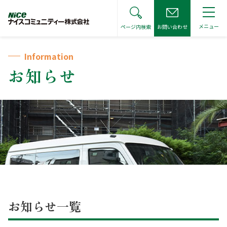
メニュー
ページ内検索
お問い合わせ
トップページ
Information
サイト全体をキーワードで検索
お知らせ
検索する
お住まいの皆さまへ
管理会社をお探しの方へ
お住まいの皆さまへ トップ
不動産仲介会社の方へ
管理会社をお探しの方へ トップ
管理組合宛各種届出書
お知らせ一覧
不動産仲介会社の方へ トップ
お知らせ
管理費等の振替口座変更受付
管理見積に関するご相談