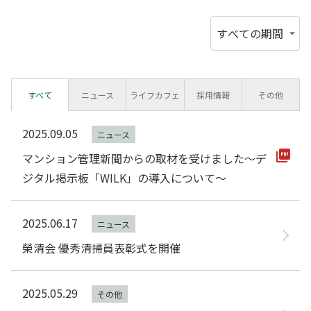
会社概要
保管場所使用承諾証明書発行
重要事項調査依頼受付
提供サービス
駐車場解約・駐輪場解約・
駐輪場ステッカー再発行受付
所有者変更手続き
採用情報
すべて
ニュース
ライフカフェ
採用情報
その他
ナイスオールライフサービス
よくある質問
個人情報保護方針
2025.09.05
ニュース
マンション管理新聞からの取材を受けました～デ
お住まいの売買、賃貸のご相談
カスタマーハラスメントに対する基本方針
ジタル掲示板「WILK」の導入について～
リフォームに関するご相談
2025.06.17
ニュース
榮清会 優秀清掃員表彰式を開催
お住まいのマンション管理に関するご質問、ご相談
2025.05.29
その他
Q&A