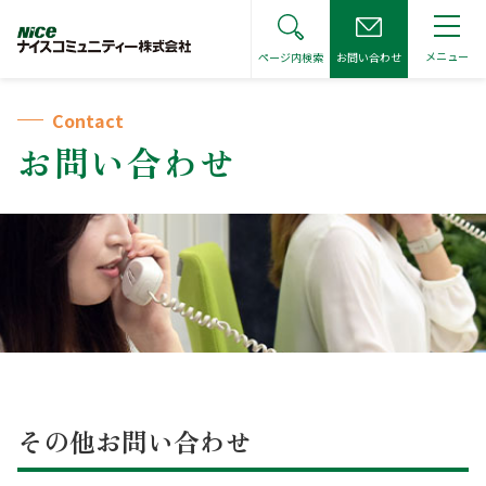
メニュー
ページ内検索
お問い合わせ
トップページ
Contact
サイト全体をキーワードで検索
お問い合わせ
検索する
お住まいの皆さまへ
管理会社をお探しの方へ
お住まいの皆さまへ トップ
不動産仲介会社の方へ
管理会社をお探しの方へ トップ
管理組合宛各種届出書
その他お問い合わせ
不動産仲介会社の方へ トップ
お知らせ
管理費等の振替口座変更受付
管理見積に関するご相談