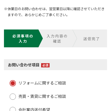
会社概要
保管場所使用承諾証明書発行
※休業日のお問い合わせは、翌営業日以降に確認させていただき
重要事項調査依頼受付
ますので、あらかじめご了承ください。
提供サービス
駐車場解約・駐輪場解約・
駐輪場ステッカー再発行受付
所有者変更手続き
採用情報
必須事項の
入力内容の
送信完了
ナイスオールライフサービス
入力
確認
よくある質問
個人情報保護方針
お住まいの売買、賃貸のご相談
カスタマーハラスメントに対する基本方針
お問い合わせ項目
リフォームに関するご相談
リフォームに関するご相談
お住まいのマンション管理に関するご質問、ご相談
売買・賃貸に関するご相談
Q&A
会社案内送付希望